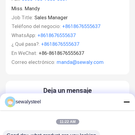
Miss. Mandy
Job Title:
Sales Manager
Teléfono del negocio:
+8618676555637
WhatsApp:
+8618676555637
¿ Qué pasa?:
+8618676555637
En WeChat:
+86-8618676555637
Correo electrónico:
manda@sewaly.com
Deja un mensaje
¡Te llamaremos pronto!
sewalysteel
11:22 AM