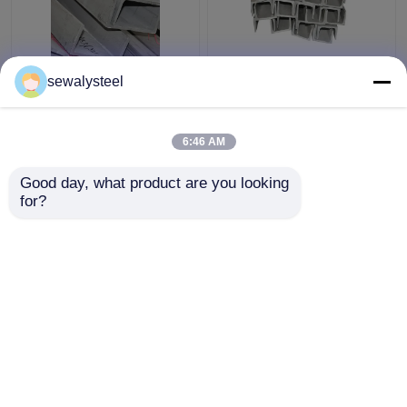
410 430 904L 409L
304 304l 316 316l
sewalysteel
310s Perfil de acero
Profile de ángulo de
inoxidable Barras
acero inoxidable
planas redondas
Barras de ángulo
6:46 AM
personalizadas
laminadas en caliente
Mejor precio
Mejor precio
Good day, what product are you looking 
for?
Contacto
Contacto
Vea más
Inicio
Mapa del Sitio
Contactar Ahora
Desktop Site
Mapa del Sitio
Política de privacidad