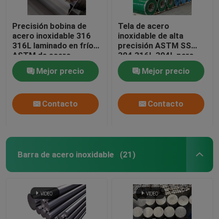
Precisión bobina de
Tela de acero
acero inoxidable 316
inoxidable de alta
316L laminado en frío
precisión ASTM SS
ASTM de acero
304 316L 304L para
inoxidable
utensilios de cocina
Mejor precio
Mejor precio
Contacto
Contacto
Barra de acero inoxidable
(21)