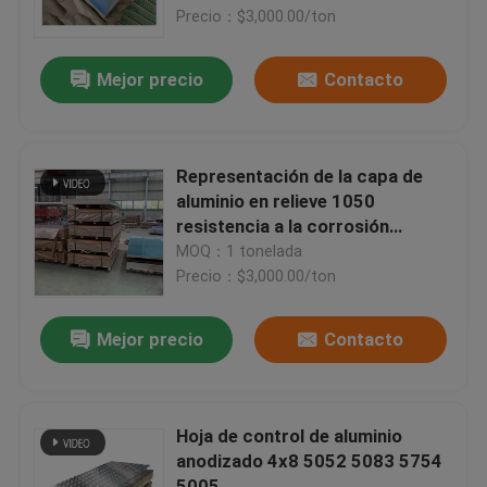
Precio：$3,000.00/ton
Sobre nosotros
Mejor precio
Contacto
Visita a la fábrica
Representación de la capa de
Control de Calidad
aluminio en relieve 1050
resistencia a la corrosión
resistencia al desgaste
MOQ：1 tonelada
Contacto
Precio：$3,000.00/ton
noticias
Mejor precio
Contacto
Todos los casos
Hoja de control de aluminio
anodizado 4x8 5052 5083 5754
Solicitar una cotización
5005