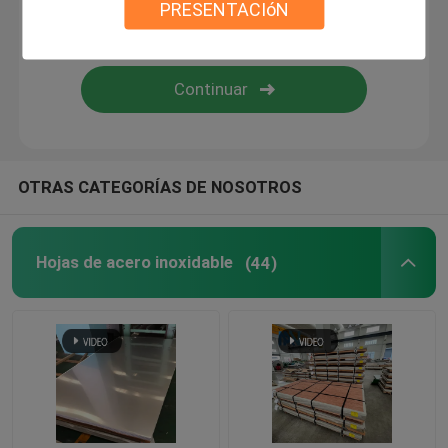
PRESENTACIóN
Aleación de Monel
Aleación de Inconel
Leguras de titanio
OTRAS CATEGORÍAS DE NOSOTROS
Placa de aluminio de la hoja
Hojas de acero inoxidable
(44)
Bobina de aluminio
Rod redondo de aluminio
tubo redondo de aluminio