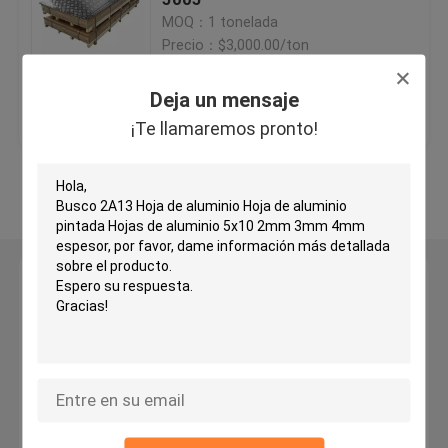
MOQ：1 tonelada
Precio：$3,000.00/ton
Hojas de acero inoxidable
Deja un mensaje
Mejor precio
Contacto
Tubería de acero inoxidable
¡Te llamaremos pronto!
Envase de acero inoxidable
Vea más
Barra de acero inoxidable
Deja un mensaje
Perfil de acero inoxidable
¡Te llamaremos pronto!
Las demás:
Aleación de Hastelloy