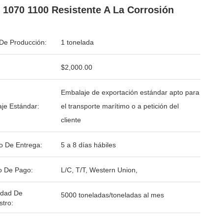
 1070 1100 Resistente A La Corrosión
De Producción:
1 tonelada
$2,000.00
Embalaje de exportación estándar apto para
je Estándar:
el transporte marítimo o a petición del
cliente
o De Entrega:
5 a 8 días hábiles
o De Pago:
L/C, T/T, Western Union,
idad De
5000 toneladas/toneladas al mes
stro: