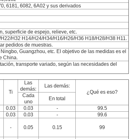
70, 6181, 6082, 6A02 y sus derivados
 superficie de espejo, relieve, etc.
/H22/H32 H14/H24/H34/H16/H26/H36 H18/H28/H38 H11.
ar pedidos de muestras.
 Ningbo, Guangzhou, etc. El objetivo de las medidas es el
e China.
ación, transporte variado, según las necesidades del
Las
Las demás:
demás:
n
Ti
¿Qué es eso?
Cada
En total
uno
0.03
0.03
-
99.5
0.03
0.03
-
99.6
-
0.05
0.15
99