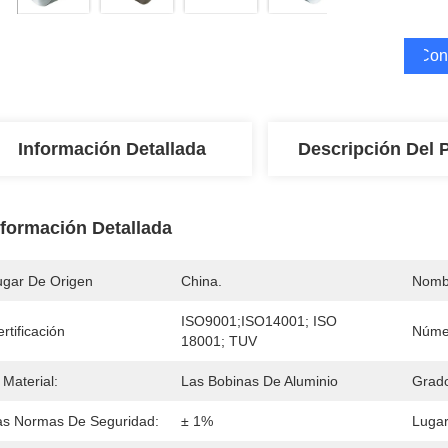
Cons
Información Detallada
Descripción Del 
nformación Detallada
ugar De Origen
China.
Nomb
ISO9001;ISO14001; ISO 
rtificación
Núme
18001; TUV
 Material:
Las Bobinas De Aluminio
Grad
as Normas De Seguridad:
± 1%
Lugar