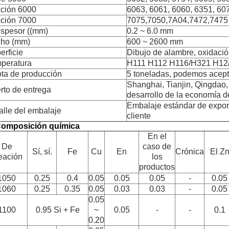
ción 6000
6063, 6061, 6060, 6351, 60
ción 7000
7075,7050,7A04,7472,7475
espesor ((mm)
0.2 ~ 6.0 mm
ho (mm)
600 ~ 2600 mm
erficie
Dibujo de alambre, oxidación,
peratura
H111 H112 H116/H321 H12
ta de producción
5 toneladas, podemos acept
Shanghai, Tianjin, Qingdao,
rto de entrega
desarrollo de la economía d
Embalaje estándar de export
alle del embalaje
cliente
Composición química
En el
De
caso de
Sí, sí.
Fe
Cu
En
Crónica
El Z
eación
los
productos
1050
0.25
0.4
0.05
0.05
0.05
-
0.05
1060
0.25
0.35
0.05
0.03
0.03
-
0.05
0.05
1100
0.95 Si + Fe
~
0.05
-
-
0.1
0.20