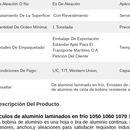
e Aleación O No:
Es De Aleación
Aplic
ratamiento De La Superficie:
Con Revestimiento
Servi
antidad De Orden Mínima:
1 Tonelada
Preci
Embalaje De Exportación 
Estándar Apto Para El 
etalles De Empaquetado:
Tiemp
Transporte Marítimo O A 
Petición Del Cliente
ondiciones De Pago:
L/C, T/T, Western Union, 
Capac
De aluminio laminado en frío
, 
Envases de 
saltar:
de aluminio de cinta de bobina resistente a
escripción Del Producto
culos de aluminio laminados en frío 1050 1060 1070 1
 bobina de aluminio es una hoja o tira de aluminio continua, 
esores, anchos,y aleaciones para satisfacer requisitos indu