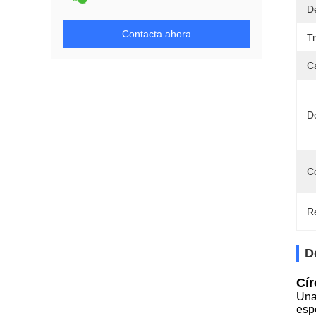
D
Contacta ahora
T
C
D
C
Re
D
Cír
Una
esp