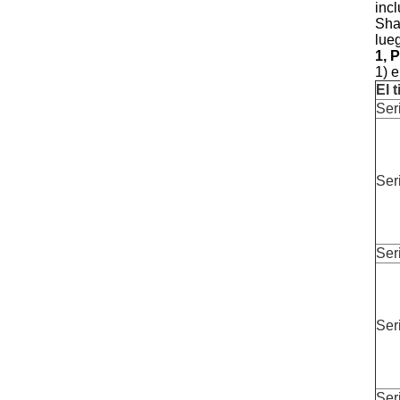
incl
Sha
lue
1, 
1) e
El 
Ser
Ser
Ser
Ser
Ser