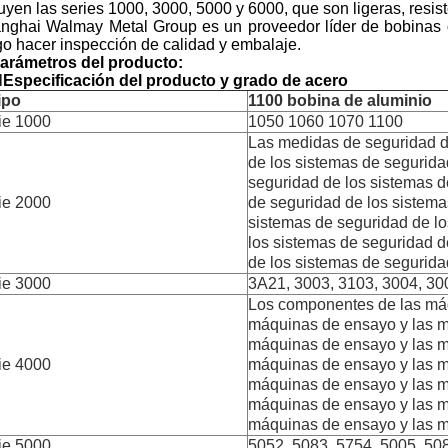
uyen las series 1000, 3000, 5000 y 6000, que son ligeras, resiste
nghai Walmay Metal Group es un proveedor líder de bobinas de
go hacer inspección de calidad y embalaje.
Parámetros del producto:
l
Especificación del producto y grado de acero
tipo
1100 bobina de aluminio
ie 1000
1050 1060 1070 1100
Las medidas de seguridad d
de los sistemas de segurida
seguridad de los sistemas d
ie 2000
de seguridad de los sistema
sistemas de seguridad de lo
los sistemas de seguridad d
de los sistemas de segurida
ie 3000
3A21, 3003, 3103, 3004, 30
Los componentes de las máq
máquinas de ensayo y las m
máquinas de ensayo y las m
ie 4000
máquinas de ensayo y las m
máquinas de ensayo y las m
máquinas de ensayo y las m
máquinas de ensayo y las m
ie 5000
5052, 5083, 5754, 5005, 50