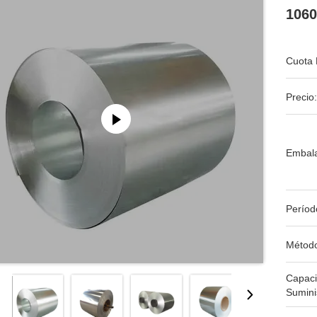
1060
Cuota 
Precio:
Embala
Períod
Métod
Capac
Sumini