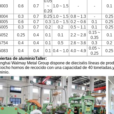
0.05
3003
0.6
0.7
~
1.0 ~ 1.5
-
-
0.1
0.20
3004
0.3
0.7
0.25
1.0 ~ 1.5
0.8 ~ 1.3
-
0.25
3005
0.6
0.7
0.3
1.0 ~ 1.5
0.2 ~ 0.6
0.1
0.25
5005
0.3
0.7
0.2
0.2
0.5 ~ 1.1
0.1
0.25
0.15 ~
5052
0.25
0.4
0.1
0.1
2.2 ~ 2.8
0.1
0.35
5754
0.4
0.4
0.1
0.5
2.6 ~ 3.6
0.3
0.2
0.05 ~
5083
0.4
0.4
0.1
0.4 ~ 1.0
4.0 ~ 4.9
0.25
0.25
iertas de aluminio
Taller:
nghai Walmay Metal Group dispone de dieciséis líneas de produc
ciocho hornos de recocido con una capacidad de 40 toneladas,
minio.