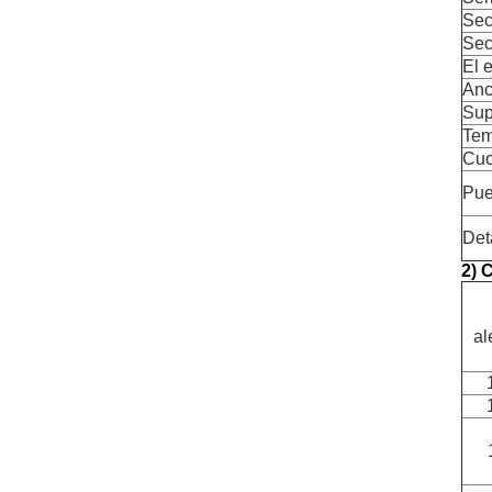
Sec
Sec
El 
Anc
Sup
Tem
Cuo
Pue
Det
2) 
al