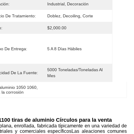
ación:
Industrial, Decoración
cio De Tratamiento:
Doblez, Decoiling, Corte
o:
$2,000.00
o De Entrega:
5 A 8 Días Hábiles
5000 Toneladas/toneladas Al 
idad De La Fuente:
Mes
aluminio 1050 1060
, 
 la corrosión
100 tiras de aluminio Círculos para la venta
plana, enrollada, fabricada típicamente en una variedad de
striales y comerciales específicosLas aleaciones comunes