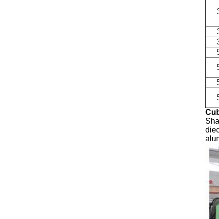
Cub
Sha
die
alu