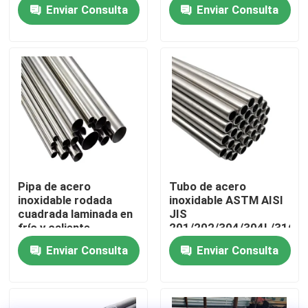
laminado en frío
con tubería de acero
Enviar Consulta
Enviar Consulta
inoxidable sin costura
Sobre nosotros
Visita a la fábrica
Control de Calidad
Contacto
Pipa de acero
Tubo de acero
inoxidable rodada
inoxidable ASTM AISI
noticias
cuadrada laminada en
JIS
frío y caliente
201/202/304/304L/316/3
ASTM/AISI/DIN/JIS
laminado en frío
Enviar Consulta
Enviar Consulta
201/304/316/409/410/430/316L/304L
caliente
Todos los casos
Solicitar una cotización