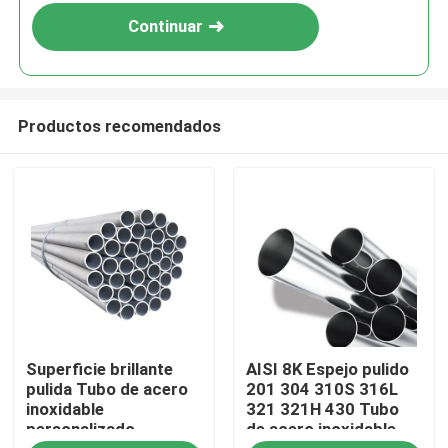
Continuar
Productos recomendados
Inicio
Superficie brillante
AISI 8K Espejo pulido
Productos
pulida Tubo de acero
201 304 310S 316L
inoxidable
321 321H 430 Tubo
personalizado
de acero inoxidable
Videos