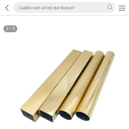
2
/
5