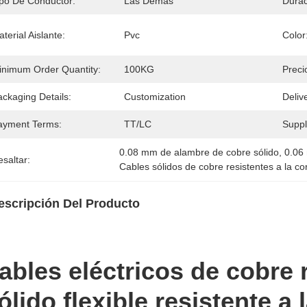
ipo De Conductor:
Las Demás
Durac
terial Aislante:
Pvc
Color
inimum Order Quantity:
100KG
Preci
ckaging Details:
Customization
Deliv
ayment Terms:
TT/LC
Supply
0.08 mm de alambre de cobre sólido
, 
0.06
saltar:
Cables sólidos de cobre resistentes a la co
escripción Del Producto
ables eléctricos de cobre
ólido flexible resistente a 