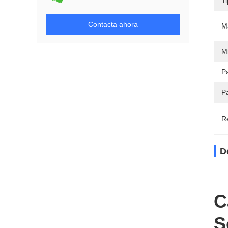
T
Contacta ahora
Ma
M
Pa
P
Re
D
C
S