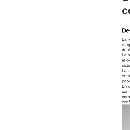
c
De
La r
romp
dobl
La b
efic
sist
Las 
ento
popu
En c
conf
corr
conf