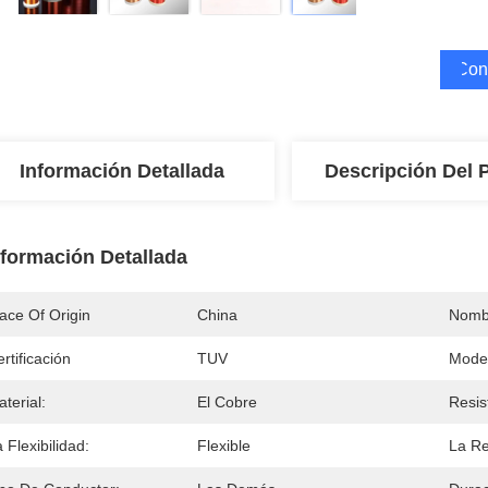
Cons
Información Detallada
Descripción Del 
nformación Detallada
ace Of Origin
China
Nomb
rtificación
TUV
Mode
terial:
El Cobre
Resis
 Flexibilidad:
Flexible
La Re