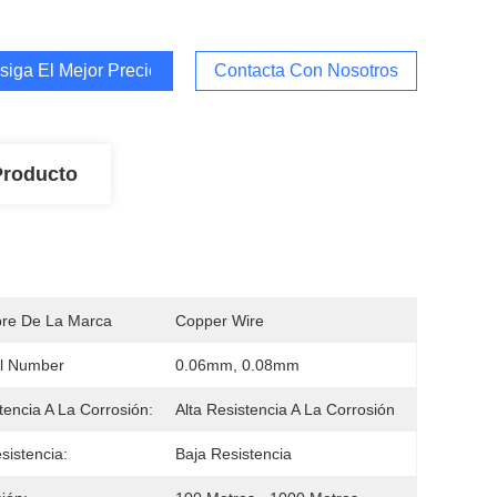
iga El Mejor Precio
Contacta Con Nosotros
Producto
re De La Marca
Copper Wire
l Number
0.06mm, 0.08mm
tencia A La Corrosión:
Alta Resistencia A La Corrosión
sistencia:
Baja Resistencia