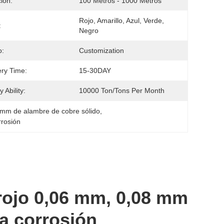
ión:
100 Metros - 1000 Metros
Rojo, Amarillo, Azul, Verde, 
:
Negro
o:
Customization
ery Time:
15-30DAY
 Ability:
10000 Ton/Tons Per Month
 mm de alambre de cobre sólido
, 
rrosión
 rojo 0,06 mm, 0,08 mm
la corrosión