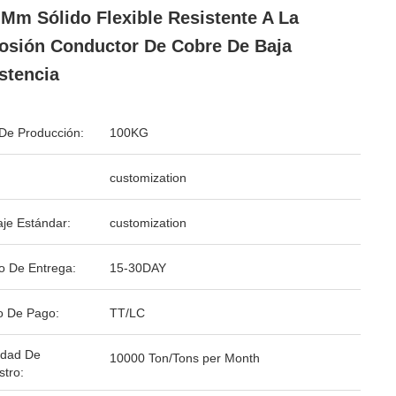
 Mm Sólido Flexible Resistente A La
osión Conductor De Cobre De Baja
stencia
De Producción:
100KG
customization
je Estándar:
customization
o De Entrega:
15-30DAY
o De Pago:
TT/LC
idad De
10000 Ton/Tons per Month
stro: