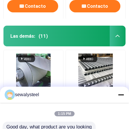
Contacto
Contacto
Las demás:
(11)
200 201 205 bobina de
Las pruebas de calidad
sewalysteel
soldadura de aleación
de los productos
de níquel tira de níquel
deben ser realizadas en
pura Estándar ASTM
el lugar de ensayo.
1:15 PM
Mejor precio
Mejor precio
Good day, what product are you looking 