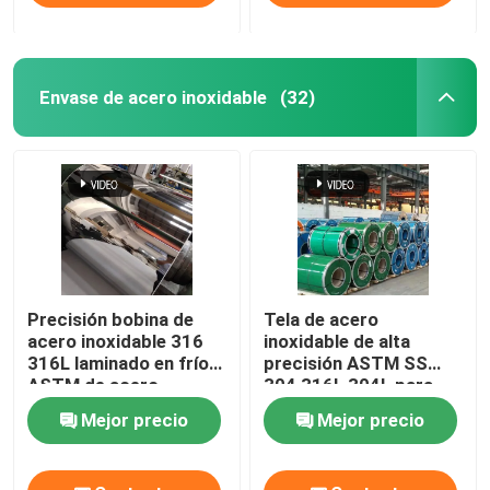
Envase de acero inoxidable
(32)
Precisión bobina de
Tela de acero
acero inoxidable 316
inoxidable de alta
316L laminado en frío
precisión ASTM SS
ASTM de acero
304 316L 304L para
inoxidable
utensilios de cocina
Mejor precio
Mejor precio