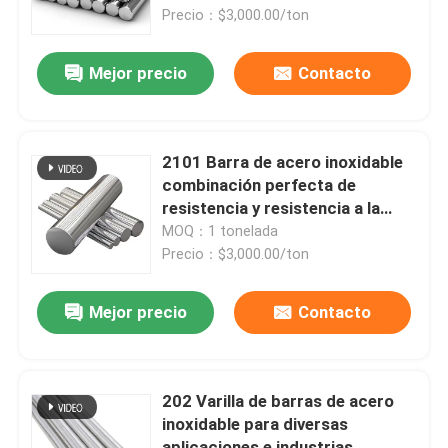
Precio：$3,000.00/ton
Sobre nosotros
Mejor precio
Contacto
Visita a la fábrica
2101 Barra de acero inoxidable
Control de Calidad
combinación perfecta de
resistencia y resistencia a la
corrosión
MOQ：1 tonelada
Contacto
Precio：$3,000.00/ton
noticias
Mejor precio
Contacto
Todos los casos
202 Varilla de barras de acero
inoxidable para diversas
Solicitar una cotización
aplicaciones e industrias