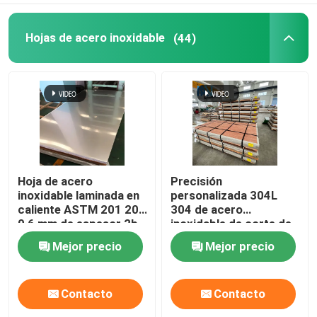
bobina del papel de aluminio
Hojas de acero inoxidable
(44)
Barra redonda de cobre
Cables de cobre sólido
Tubo de cobre redondo
Hoja de acero
Precisión
inoxidable laminada en
personalizada 304L
caliente ASTM 201 202
304 de acero
Hoja plana de cobre
0,6 mm de espesor 2b
inoxidable de corte de
Placa de acero
placas de corte de
Mejor precio
Mejor precio
inoxidable acabado
flexión
Bobina de cobre de la tira
Contacto
Contacto