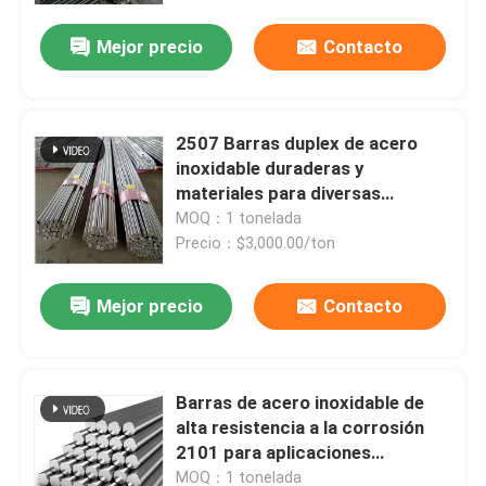
Mejor precio
Contacto
2507 Barras duplex de acero
inoxidable duraderas y
materiales para diversas
aplicaciones
MOQ：1 tonelada
Precio：$3,000.00/ton
Mejor precio
Contacto
Inicio
Barras de acero inoxidable de
Productos
alta resistencia a la corrosión
2101 para aplicaciones
generales
Videos
MOQ：1 tonelada