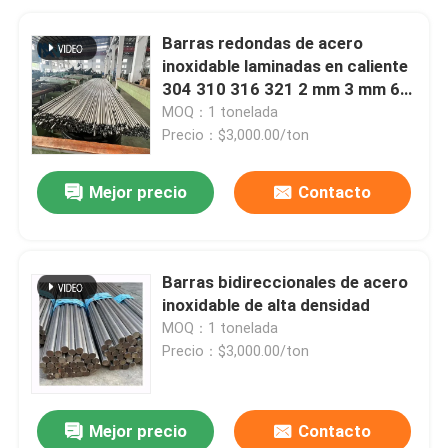
Barras redondas de acero
inoxidable laminadas en caliente
304 310 316 321 2 mm 3 mm 6
mm Varilla metálica
MOQ：1 tonelada
Precio：$3,000.00/ton
Mejor precio
Contacto
Barras bidireccionales de acero
inoxidable de alta densidad
MOQ：1 tonelada
Precio：$3,000.00/ton
Mejor precio
Contacto