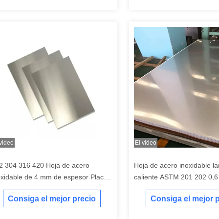
 video
El video
2 304 316 420 Hoja de acero
Hoja de acero inoxidable l
oxidable de 4 mm de espesor Placa
caliente ASTM 201 202 0,
 relieve de acero inoxidable
espesor 2b Placa de acero 
Consiga el mejor precio
Consiga el mejor 
acabado