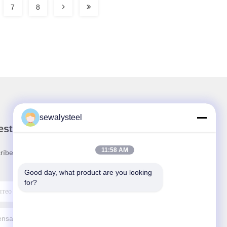
7
8
sewalysteel
stro boletín
11:58 AM
ríbete a nuestro boletín para obtener descuentos y
.
Good day, what product are you looking 
for?