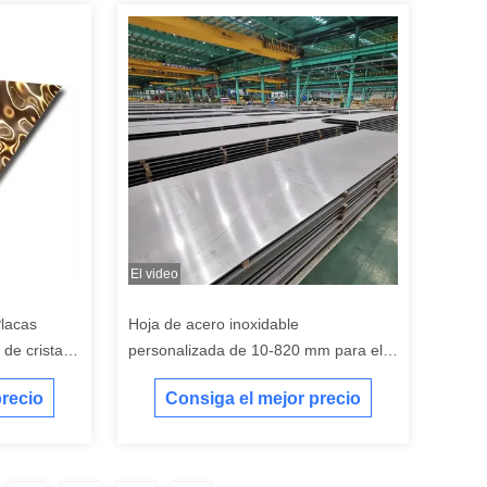
El video
Placas
Hoja de acero inoxidable
de cristal
personalizada de 10-820 mm para el
 acero
procesamiento laminado en frío
precio
Consiga el mejor precio
o para hotel