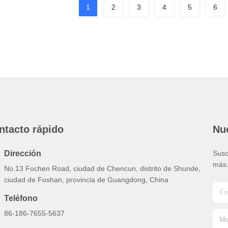
1
2
3
4
5
6
ntacto rápido
Nue
Dirección
Susc
más
No.13 Fochen Road, ciudad de Chencun, distrito de Shunde,
ciudad de Foshan, provincia de Guangdong, China
Teléfono
86-186-7655-5637