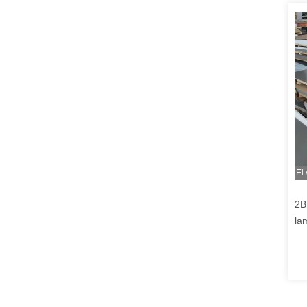
El
2B
la
co