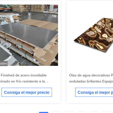
 video
 Finished de acero inoxidable
Olas de agua decorativas 
minado en frío resistente a la
onduladas brillantes Espejo 
rrosión de procesamiento
de agua ondulado Hojas de
Consiga el mejor precio
Consiga el mejor 
inoxidable Paneles de tech